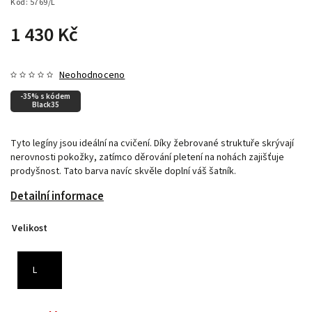
Kód:
5769/L
1 430 Kč
Neohodnoceno
-35% s kódem
Black35
Tyto legíny jsou ideální na cvičení. Díky žebrované struktuře skrývají
nerovnosti pokožky, zatímco děrování pletení na nohách zajišťuje
prodyšnost. Tato barva navíc skvěle doplní váš šatník.
Detailní informace
Velikost
L