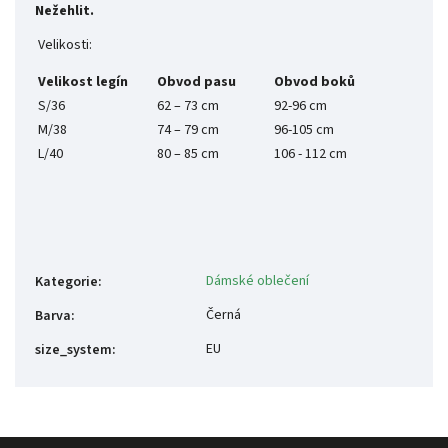
Nežehlit.
Velikosti:
Velikost legín
Obvod pasu
Obvod boků
S/36
62 – 73 cm
92-96 cm
M/38
74 – 79 cm
96-105 cm
L/40
80 – 85 cm
106 - 112 cm
Dámské oblečení
Kategorie
:
Černá
Barva
:
EU
size_system
: