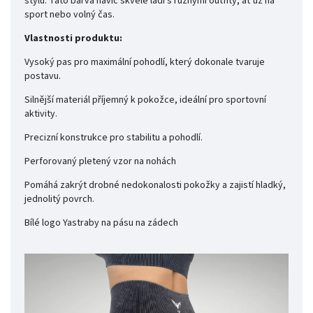
stylu. Tato barva navíc skvěle ladí s různými outfity, ať už na
sport nebo volný čas.
Vlastnosti produktu:
Vysoký pas pro maximální pohodlí, který dokonale tvaruje
postavu.
Silnější materiál příjemný k pokožce, ideální pro sportovní
aktivity.
Precizní konstrukce pro stabilitu a pohodlí.
Perforovaný pletený vzor na nohách
Pomáhá zakrýt drobné nedokonalosti pokožky a zajistí hladký,
jednolitý povrch.
Bílé logo Yastraby na pásu na zádech