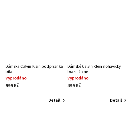
Dámska Calvin Klein podprsenka
Dámské Calvin Klein nohavičky
bíla
brazil černé
Vyprodáno
Vyprodáno
999 Kč
499 Kč
Detail
Detail