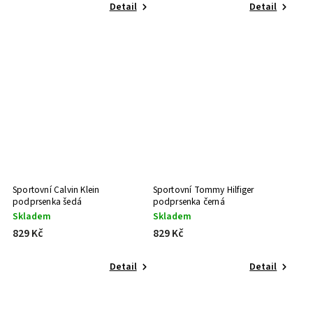
Detail
Detail
Sportovní Calvin Klein
Sportovní Tommy Hilfiger
podprsenka šedá
podprsenka černá
Skladem
Skladem
829 Kč
829 Kč
Detail
Detail