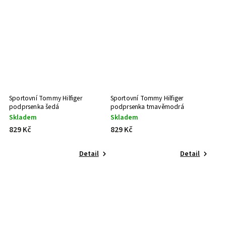
Sportovní Tommy Hilfiger
Sportovní Tommy Hilfiger
podprsenka šedá
podprsenka tmavěmodrá
Skladem
Skladem
829 Kč
829 Kč
Detail
Detail