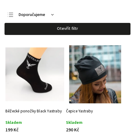
Doporučujeme
Nejlevnější
Otevřít filtr
Nejdražší
Nejprodávanější
Abecedně
Běžecké ponožky Black Yastraby
Čepice Yastraby
Skladem
Skladem
199 Kč
290 Kč