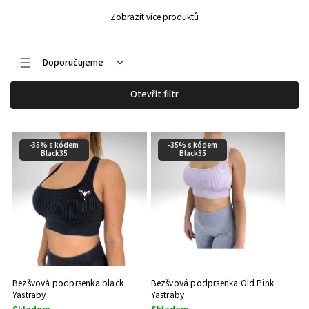
Zobrazit více produktů
Doporučujeme
Nejlevnější
Otevřít filtr
Nejdražší
Nejprodávanější
-35% s kódem
-35% s kódem
Abecedně
Black35
Black35
Bezšvová podprsenka black
Bezšvová podprsenka Old Pink
Yastraby
Yastraby