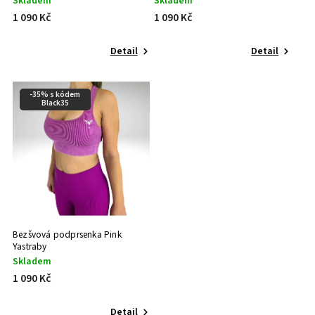
Skladem
Skladem
1 090 Kč
1 090 Kč
Detail
Detail
-35% s kódem
Black35
Bezšvová podprsenka Pink
Yastraby
Skladem
1 090 Kč
Detail