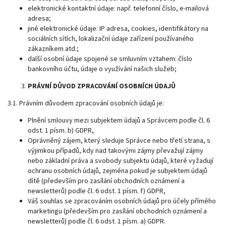
elektronické kontaktní údaje: např. telefonní číslo, e-mailová
adresa;
jiné elektronické údaje: IP adresa, cookies, identifikátory na
sociálních sítích, lokalizační údaje zařízení používaného
zákazníkem atd.;
další osobní údaje spojené se smluvním vztahem: číslo
bankovního účtu, údaje o využívání našich služeb;
PRÁVNÍ DŮVOD ZPRACOVÁNÍ OSOBNÍCH ÚDAJŮ
3.1. Právním důvodem zpracování osobních údajů je:
Plnění smlouvy mezi subjektem údajů a Správcem podle čl. 6
odst. 1 písm. b) GDPR,
Oprávněný zájem, který sleduje Správce nebo třetí strana, s
výjimkou případů, kdy nad takovými zájmy převažují zájmy
nebo základní práva a svobody subjektu údajů, které vyžadují
ochranu osobních údajů, zejména pokud je subjektem údajů
dítě (především pro zasílání obchodních oznámení a
newsletterů) podle čl. 6 odst. 1 písm. f) GDPR,
Váš souhlas se zpracováním osobních údajů pro účely přímého
marketingu (především pro zasílání obchodních oznámení a
newsletterů) podle čl. 6 odst. 1 písm. a) GDPR.