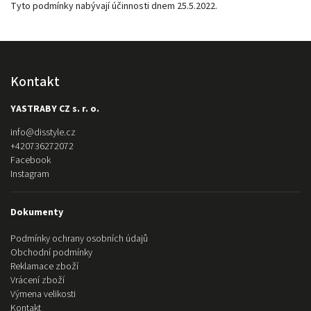
Tyto podmínky nabývají účinnosti dnem 25.5.2022.
Kontakt
YASTRABY CZ s. r. o.
info
@
disstyle.cz
+420736272072
Facebook
Instagram
Dokumenty
Podmínky ochrany osobních údajů
Obchodní podmínky
Reklamace zboží
Vrácení zboží
Výmena velikosti
Kontakt