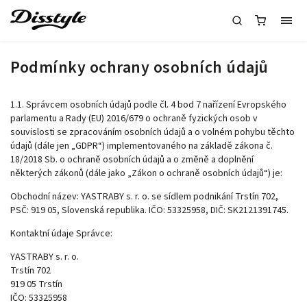
Podmínky ochrany osobních údajů
1.1. Správcem osobních údajů podle čl. 4 bod 7 nařízení Evropského
parlamentu a Rady (EU) 2016/679 o ochraně fyzických osob v
souvislosti se zpracováním osobních údajů a o volném pohybu těchto
údajů (dále jen „GDPR“) implementovaného na základě zákona č.
18/2018 Sb. o ochraně osobních údajů a o změně a doplnění
některých zákonů (dále jako „Zákon o ochraně osobních údajů“) je:
Obchodní název: YASTRABY s. r. o. se sídlem podnikání Trstín 702,
PSČ: 919 05, Slovenská republika. IČO: 53325958, DIČ:
SK2121391745
.
Kontaktní údaje Správce:
YASTRABY s. r. o.
Trstín 702
919 05 Trstín
IČO:
53325958