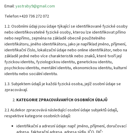
Email:
yastraby9@gmail.com
Telefon:
+420 736 272 072
1.2. Osobními údaji jsou údaje týkající se identifikované fyzické osoby
nebo identifikovatelné fyzické osoby, kterou lze identifikovat přímo
nebo nepřímo, zejména na základě obecně použitelného
identifikátoru, jiného identifikátoru, jako je například jméno, příjmení,
identifikační číslo, lokalizační údaje nebo online identifikátor, nebo na
základě jedné nebo více charakteristik nebo znaků, které tvoří její
fyzickou identitu, fyziologickou identitu, genetickou identitu,
psychickou identitu, mentální identitu, ekonomickou identitu, kulturní
identitu nebo sociální identitu.
1.3. Subjektem údajů je každá fyzická osoba, jejíž osobní údaje se
zpracovávají.
KATEGORIE ZPRACOVÁVANÝCH OSOBNÍCH ÚDAJŮ
2.1 ALdekor zpracovává následující osobní údaje subjektů údajů,
respektive kategorie osobních údajů:
identifikační a adresní údaje: např. jméno, příjmení, doručovací
adresa, fakturační adresa, adresa sídla, IČO, DIČ;