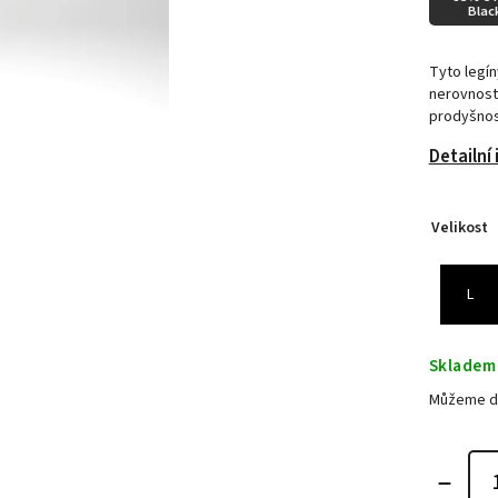
Blac
Tyto legín
nerovnosti
prodyšnost
Detailní
Velikost
L
Skladem
Můžeme do