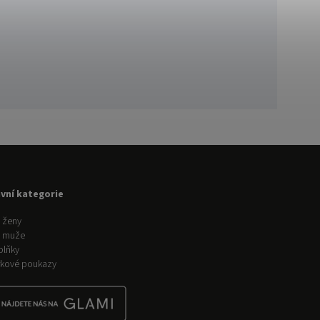
avní kategorie
 ženy
o muže
plňky
kové poukazy