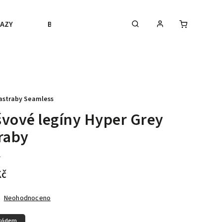
AZY
BLACK FRIDAY
VÝPRODEJ
BLOGY
astraby Seamless
vové legíny Hyper Grey
raby
L
Kč
Neohodnoceno
 kódem