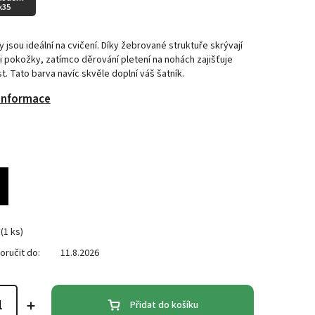
k35
y jsou ideální na cvičení. Díky žebrované struktuře skrývají
 pokožky, zatímco děrování pletení na nohách zajišťuje
. Tato barva navíc skvěle doplní váš šatník.
 informace
(1 ks)
ručit do:
11.8.2026
Přidat do košíku