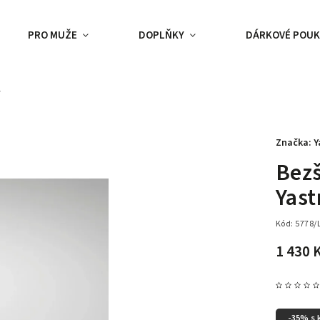
PRO MUŽE
DOPLŇKY
DÁRKOVÉ POUK
y
Značka:
Y
Bezš
Yast
Kód:
5778/
1 430 
-35% s