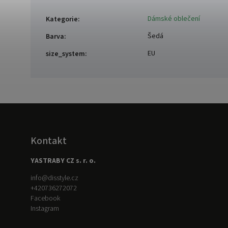
Dámské oblečení
Kategorie
:
Šedá
Barva
:
EU
size_system
:
Kontakt
YASTRABY CZ s. r. o.
info
@
disstyle.cz
+420736272072
Facebook
Instagram