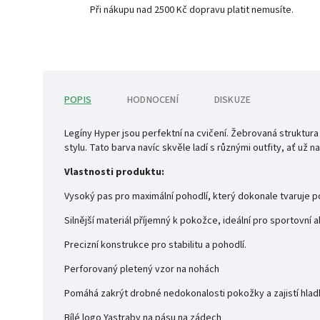
Při nákupu nad 2500 Kč dopravu platit nemusíte.
POPIS
HODNOCENÍ
DISKUZE
Legíny Hyper jsou perfektní na cvičení. Žebrovaná struktur
stylu. Tato barva navíc skvěle ladí s různými outfity, ať už n
Vlastnosti produktu:
Vysoký pas pro maximální pohodlí, který dokonale tvaruje p
Silnější materiál příjemný k pokožce, ideální pro sportovní ak
Precizní konstrukce pro stabilitu a pohodlí.
Perforovaný pletený vzor na nohách
Pomáhá zakrýt drobné nedokonalosti pokožky a zajistí hladk
Bílé logo Yastraby na pásu na zádech