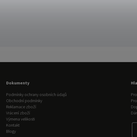
Dokumenty
Hl
Podmínky ochrany osobních údajů
Pro
Obchodní podmínky
Pr
Reklamace zboží
Do
Vrácení zboží
Dár
Výmena velikosti
Kontakt
Blogy