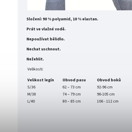
Složení: 90 % polyamid, 10 % elastan.
Prát ve vlažné vodě.
Nepoužívat bělidlo.
Nechat uschnout.
Nežehlit.
Velikosti:
Velikost legín
Obvod pasu
Obvod boků
S/36
62 – 73 cm
92-96 cm
M/38
74 – 79 cm
96-105 cm
L/40
80 – 85 cm
106 - 112 cm