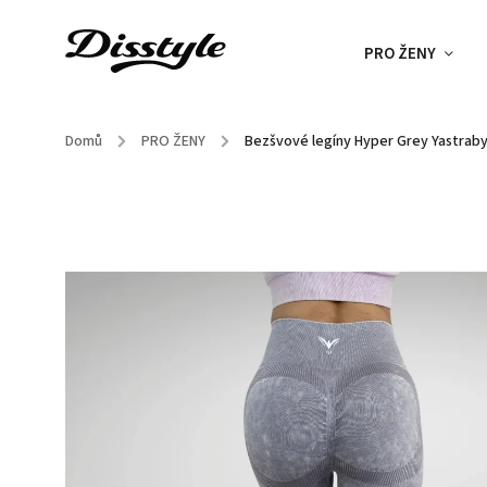
PRO ŽENY
Domů
/
PRO ŽENY
/
Bezšvové legíny Hyper Grey Yastrab