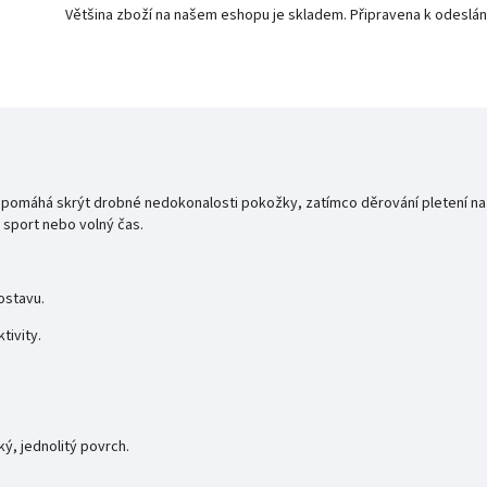
Většina zboží na našem eshopu je skladem. Připravena k odeslán
a pomáhá skrýt drobné nedokonalosti pokožky, zatímco děrování pletení na 
a sport nebo volný čas.
ostavu.
tivity.
ý, jednolitý povrch.