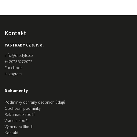
Kontakt
YASTRABY CZ s. r. o.
info
@
disstyle.cz
+420736272072
Facebook
Instagram
Dokumenty
Podmínky ochrany osobních údajů
Obchodní podmínky
Reklamace zboží
Vrácení zboží
Výmena velikosti
Kontakt