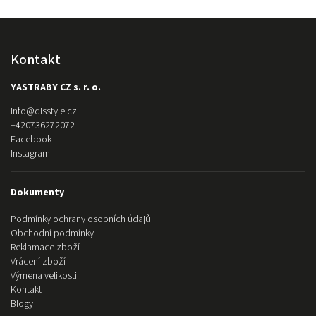
Kontakt
YASTRABY CZ s. r. o.
info
@
disstyle.cz
+420736272072
Facebook
Instagram
Dokumenty
Podmínky ochrany osobních údajů
Obchodní podmínky
Reklamace zboží
Vrácení zboží
Výmena velikosti
Kontakt
Blogy