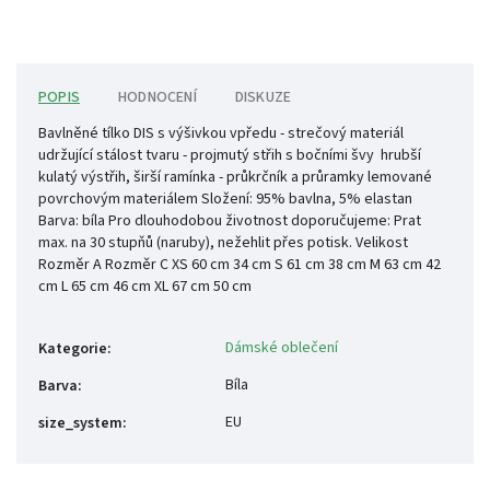
POPIS
HODNOCENÍ
DISKUZE
Bavlněné tílko DIS s výšivkou vpředu - strečový materiál
udržující stálost tvaru - projmutý střih s bočními švy hrubší
kulatý výstřih, širší ramínka - průkrčník a průramky lemované
povrchovým materiálem Složení: 95% bavlna, 5% elastan
Barva: bíla Pro dlouhodobou životnost doporučujeme: Prat
max. na 30 stupňů (naruby), nežehlit přes potisk. Velikost
Rozměr A Rozměr C XS 60 cm 34 cm S 61 cm 38 cm M 63 cm 42
cm L 65 cm 46 cm XL 67 cm 50 cm
Dámské oblečení
Kategorie
:
Bíla
Barva
:
EU
size_system
: