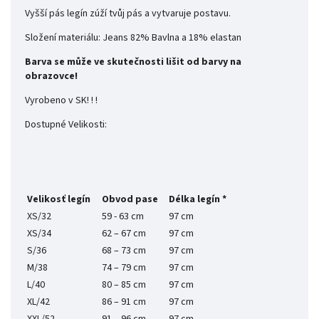
Vyšší pás legín zúží tvůj pás a vytvaruje postavu.
Složení materiálu: Jeans 82% Bavlna a 18% elastan
Barva se může ve skutečnosti lišit od barvy na
obrazovce!
Vyrobeno v SK! ! !
Dostupné Velikosti:
Velikosť legín
Obvod pase
Délka legín *
XS/32
59 - 63 cm
97 cm
XS/34
62 – 67 cm
97 cm
S/36
68 – 73 cm
97 cm
M/38
74 – 79 cm
97 cm
L/40
80 – 85 cm
97 cm
XL/42
86 – 91 cm
97 cm