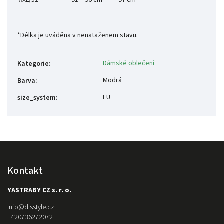
XXL/52
91 – 96 cm
97 cm
*Délka je uváděna v nenataženem stavu.
Dámské oblečení
Kategorie
:
Modrá
Barva
:
EU
size_system
:
Kontakt
YASTRABY CZ s. r. o.
info
@
disstyle.cz
+420736272072