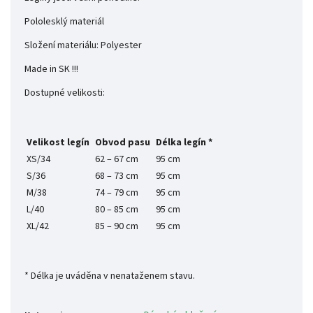
Pololesklý materiál
Složení materiálu: Polyester
Made in SK !!!
Dostupné velikosti:
Velikost legín
Obvod pasu
Délka legín *
XS/34
62 – 67 cm
95 cm
S/36
68 – 73 cm
95 cm
M/38
74 – 79 cm
95 cm
L/40
80 – 85 cm
95 cm
XL/42
85 – 90 cm
95 cm
* Délka je uváděna v nenataženem stavu.