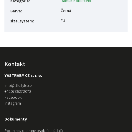
Dámské oblečení
Kategorie
:
Černá
Barva
:
EU
size_system
:
Kontakt
YASTRABY CZ s. r. o.
info
@
disstyle.cz
+420736272072
Facebook
Instagram
Dokumenty
Podmínky ochrany osobních údajů