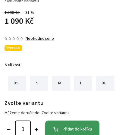
Kód:
Zvolte variantu
1 590 Kč
–31 %
1 090 Kč
Neohodnoceno
Výprodej
Velikost
XS
S
M
L
XL
Zvolte variantu
Můžeme doručit do:
Zvolte variantu
Přidat do košíku