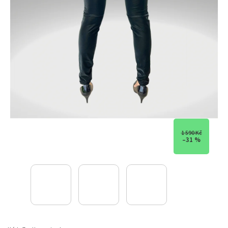
1 590 Kč
–31 %