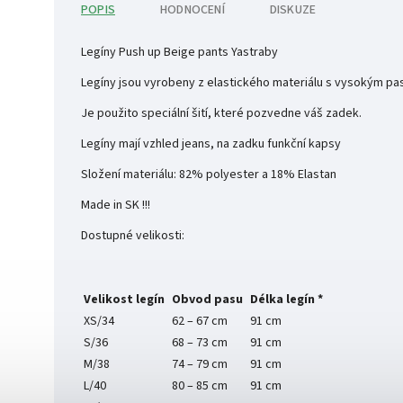
POPIS
HODNOCENÍ
DISKUZE
Legíny Push up Beige pants Yastraby
Legíny jsou vyrobeny z elastického materiálu s vysokým pas
Je použito speciální šití, které pozvedne váš zadek.
Legíny mají vzhled jeans, na zadku funkční kapsy
Složení materiálu: 82% polyester a 18% Elastan
Made in SK !!!
Dostupné velikosti:
Velikost legín
Obvod pasu
Délka legín *
XS/34
62 – 67 cm
91 cm
S/36
68 – 73 cm
91 cm
M/38
74 – 79 cm
91 cm
L/40
80 – 85 cm
91 cm