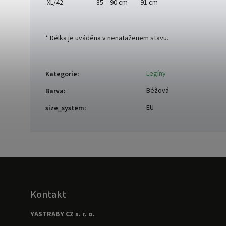
XL/42
85 – 90 cm
91 cm
* Délka je uváděna v nenataženem stavu.
Legíny
Kategorie
:
Béžová
Barva
:
EU
size_system
:
Kontakt
YASTRABY CZ s. r. o.