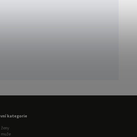
avní kategorie
 ženy
o muže