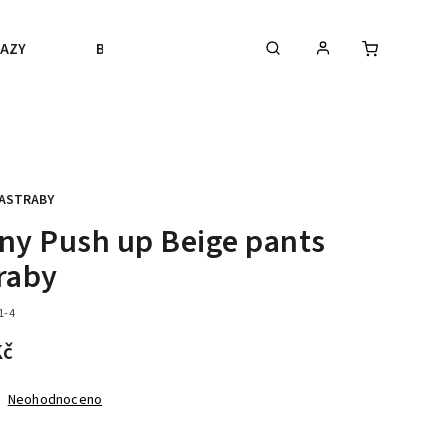
AZY
BLACK FRIDAY
VÝPRODEJ
BLOGY
ASTRABY
ny Push up Beige pants
raby
1-4
Kč
Neohodnoceno