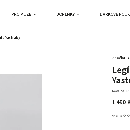
PRO MUŽE
DOPLŇKY
DÁRKOVÉ POUK
nts Yastraby
Značka:
Y
Legí
Yast
Kód:
P0012
1 490 