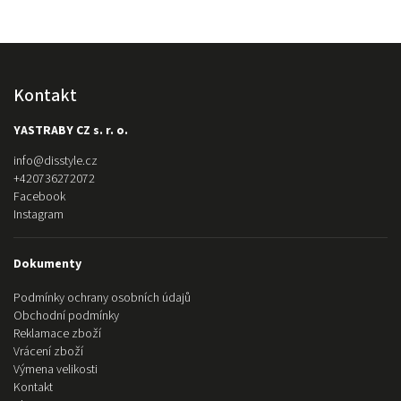
Kontakt
YASTRABY CZ s. r. o.
info
@
disstyle.cz
+420736272072
Facebook
Instagram
Dokumenty
Podmínky ochrany osobních údajů
Obchodní podmínky
Reklamace zboží
Vrácení zboží
Výmena velikosti
Kontakt