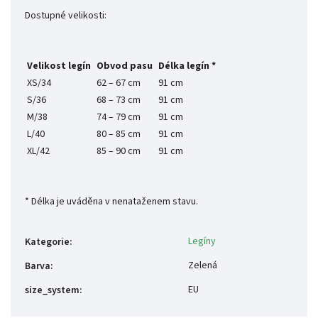
Dostupné velikosti:
Velikost legín
Obvod pasu
Délka legín *
XS/34
62 – 67 cm
91 cm
S/36
68 – 73 cm
91 cm
M/38
74 – 79 cm
91 cm
L/40
80 – 85 cm
91 cm
XL/42
85 – 90 cm
91 cm
* Délka je uváděna v nenataženem stavu.
Legíny
Kategorie
:
Zelená
Barva
:
EU
size_system
: