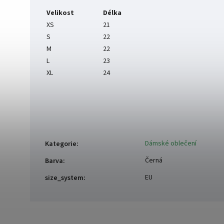
Velikost
Délka
XS
21
S
22
M
22
L
23
XL
24
Dámské oblečení
Kategorie
:
Černá
Barva
:
EU
size_system
: