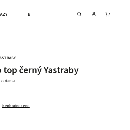
AZY
BLACK FRIDAY
VÝPRODEJ
BLOGY
ASTRABY
 top černý Yastraby
 variantu
Neohodnoceno