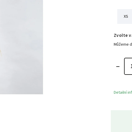
XS
Zvolte v
Můžeme do
Detailní i