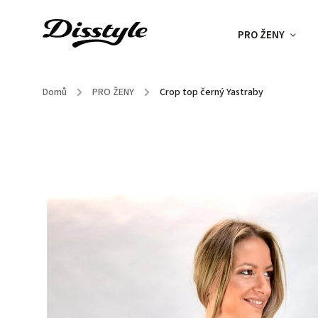
PRO ŽENY
Domů
/
PRO ŽENY
/
Crop top černý Yastraby