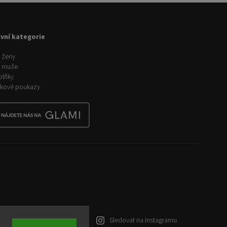
avní kategorie
 ženy
o muže
plňky
kové poukazy
Sledovat na Instagramu