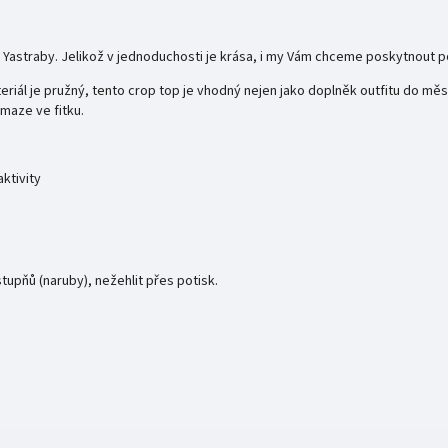
y Yastraby. Jelikož v jednoduchosti je krása, i my Vám chceme poskytnout p
iál je pružný, tento crop top je vhodný nejen jako doplněk outfitu do města
ámaze ve fitku.
ktivity
upňů (naruby), nežehlit přes potisk.