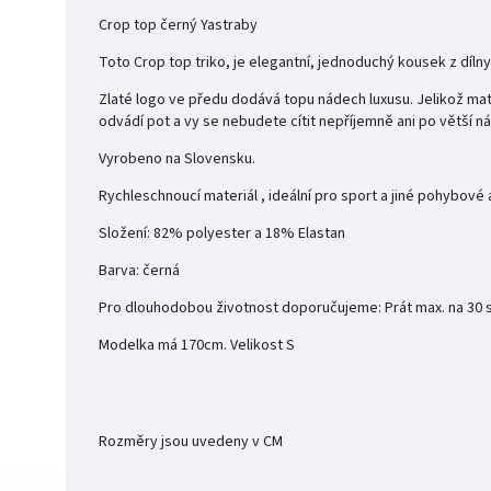
Crop top černý Yastraby
Toto Crop top triko, je elegantní, jednoduchý kousek z díln
Zlaté logo ve předu dodává topu nádech luxusu. Jelikož mater
odvádí pot a vy se nebudete cítit nepříjemně ani po větší n
Vyrobeno na Slovensku.
Rychleschnoucí materiál , ideální pro sport a jiné pohybové a
Složení: 82% polyester a 18% Elastan
Barva: černá
Pro dlouhodobou životnost doporučujeme: Prát max. na 30 st
Modelka má 170cm. Velikost S
Rozměry jsou uvedeny v CM