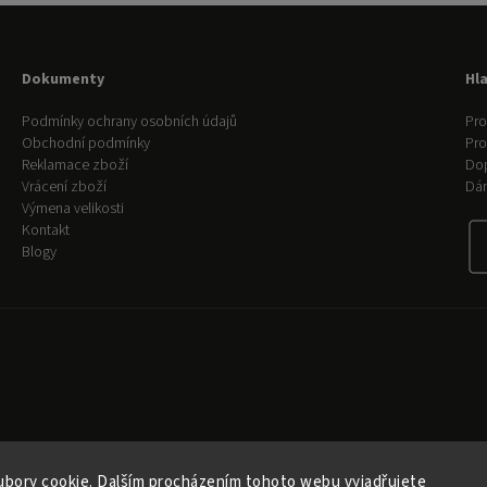
Dokumenty
Hl
Podmínky ochrany osobních údajů
Pro
Obchodní podmínky
Pr
Reklamace zboží
Do
Vrácení zboží
Dár
Výmena velikosti
Kontakt
Blogy
bory cookie. Dalším procházením tohoto webu vyjadřujete