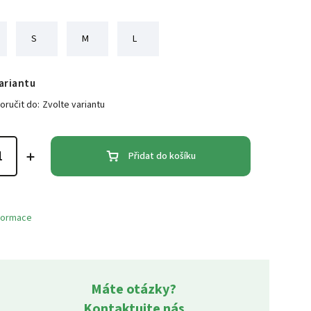
S
M
L
ariantu
ručit do:
Zvolte variantu
Přidat do košíku
nformace
Máte otázky?
Kontaktujte nás