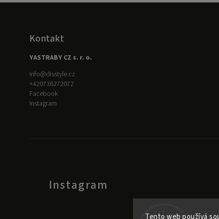
Kontakt
YASTRABY CZ s. r. o.
info
@
disstyle.cz
+420736272072
Facebook
Instagram
Instagram
Tento web používá sou