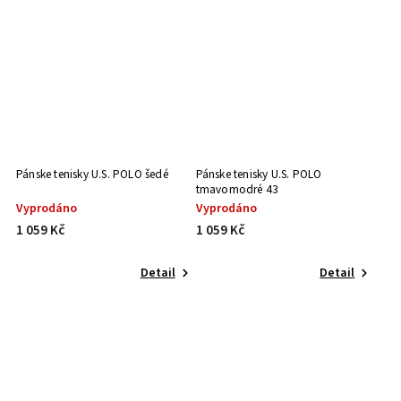
Pánske tenisky U.S. POLO šedé
Pánske tenisky U.S. POLO
tmavomodré 43
Vyprodáno
Vyprodáno
1 059 Kč
1 059 Kč
Detail
Detail