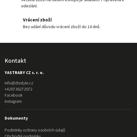
Většina zboží na našem eshopu je skladem. Připravena k
odeslání.
Vrácení zboží
Bez udání důvodu vrácení zboží do 14 dnů.
Kontakt
YASTRABY CZ s. r. o.
info
@
disstyle.cz
+420736272072
Facebook
Instagram
Dokumenty
Podmínky ochrany osobních údajů
Obchodní podmínky