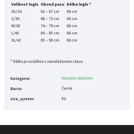
Velikost legín
Obvod pasu
Délka legín *
XS/34
62 – 67 cm
86 cm
S/36
68 – 73 cm
86 cm
M/38
74 – 79 cm
86 cm
L/40
80 – 85 cm
86 cm
XL/42
85 – 90 cm
86 cm
* Délka je uváděna v nenataženem stavu.
Dámské oblečení
Kategorie
:
Černá
Barva
:
EU
size_system
: