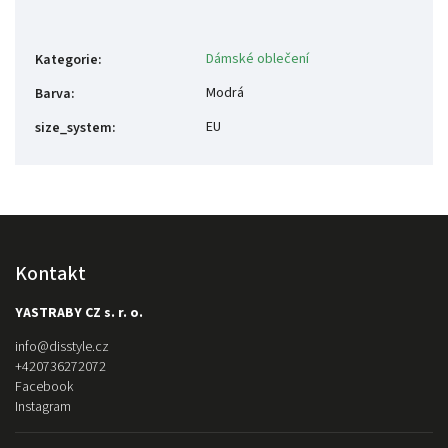
Dámské oblečení
Kategorie
:
Modrá
Barva
:
EU
size_system
:
Kontakt
YASTRABY CZ s. r. o.
info
@
disstyle.cz
+420736272072
Facebook
Instagram