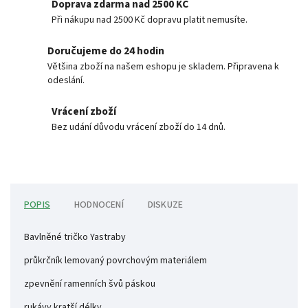
Doprava zdarma nad 2500 KČ
Při nákupu nad 2500 Kč dopravu platit nemusíte.
Doručujeme do 24 hodin
Většina zboží na našem eshopu je skladem. Připravena k
odeslání.
Vrácení zboží
Bez udání důvodu vrácení zboží do 14 dnů.
POPIS
HODNOCENÍ
DISKUZE
Bavlněné tričko Yastraby
průkrčník lemovaný povrchovým materiálem
zpevnění ramenních švů páskou
rukávy kratší délky