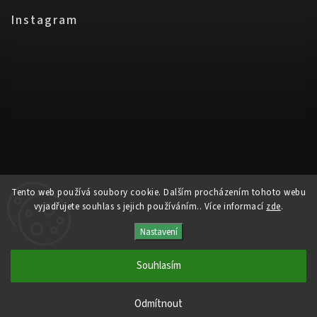
Instagram
Tento web používá soubory cookie. Dalším procházením tohoto webu
vyjadřujete souhlas s jejich používáním.. Více informací
zde
.
Nastavení
Sledovat na Instagramu
Souhlasím
Copyright 2026
www.disstyle.cz
. Všechna práva vyhrazena.
Odmítnout
a
Adatelier
Vytvořil Shoptet