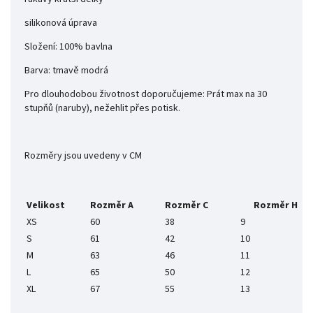
silikonová úprava
Složení: 100% bavlna
Barva: tmavě modrá
Pro dlouhodobou
životnost
doporučujeme
:
Prát
max
na 30
stupňů
(
naruby
)
,
nežehlit
přes
potisk
.
Rozměry
jsou
uvedeny
v
CM
Velikost
Rozměr
A
Rozměr
C
Rozměr
H
XS
60
38
9
S
61
42
10
M
63
46
11
L
65
50
12
XL
67
55
13