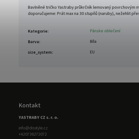
Bavlněné tričko Yastraby průkrčník lemovaný povrchovým ma
doporučujeme: Prát max na 30 stupňů (naruby), nežehlit pře
Pánske oblečení
Kategorie
:
Bíla
Barva
:
EU
size_system
:
Kontakt
YASTRABY CZ s. r. o.
info
@
disstyle.cz
+420736272072