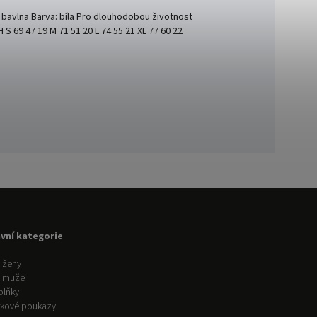
bavlna Barva: bíla Pro dlouhodobou životnost
 69 47 19 M 71 51 20 L 74 55 21 XL 77 60 22
avní kategorie
 ženy
o muže
plňky
kové poukazy