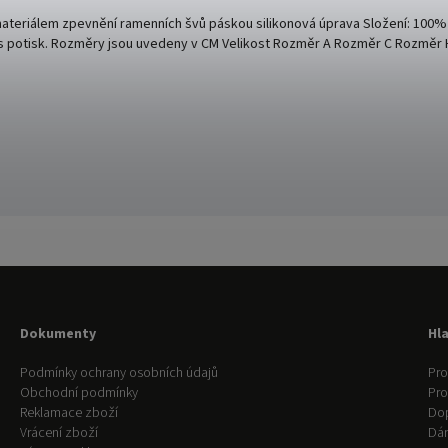
teriálem zpevnění ramenních švů páskou silikonová úprava Složení: 100% 
s potisk. Rozměry jsou uvedeny v CM Velikost Rozměr A Rozměr C Rozměr H S
Dokumenty
Hl
Podmínky ochrany osobních údajů
Pro
Obchodní podmínky
Pr
Reklamace zboží
Do
Vrácení zboží
Dár