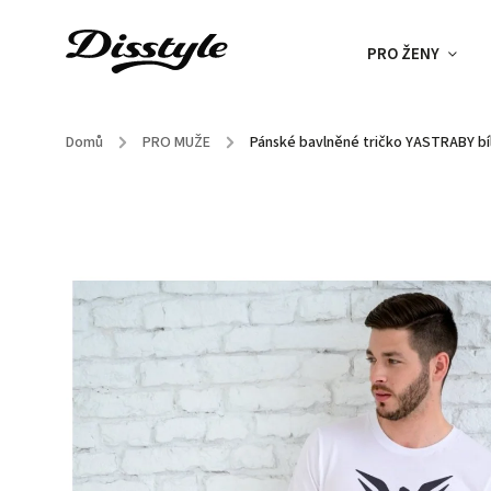
PRO ŽENY
Domů
/
PRO MUŽE
/
Pánské bavlněné tričko YASTRABY bí