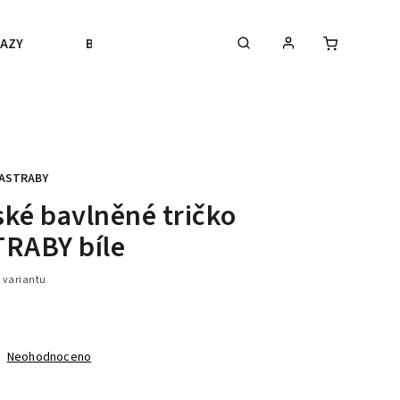
AZY
BLACK FRIDAY
VÝPRODEJ
BLOGY
ASTRABY
ké bavlněné tričko
TRABY bíle
 variantu
Neohodnoceno