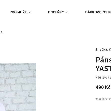
PRO MUŽE
DOPLŇKY
DÁRKOVÉ POUK
le
Značka:
Y
Páns
YAS
Kód:
Zvolte
490 Kč