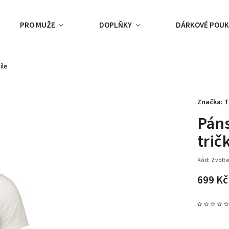
PRO MUŽE
DOPLŇKY
DÁRKOVÉ POUK
íle
Značka:
T
Páns
trič
Kód:
Zvolte
699 Kč