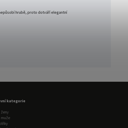
 nepůsobí hrubě, proto dotváří elegantní
avní kategorie
 ženy
o muže
plňky