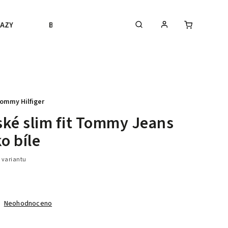
AZY
BLACK FRIDAY
VÝPRODEJ
BLOGY
ommy Hilfiger
ké slim fit Tommy Jeans
ko bíle
 variantu
Neohodnoceno