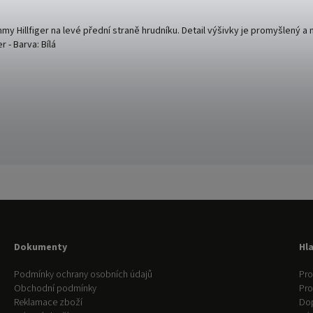
my Hillfiger na levé přední straně hrudníku. Detail výšivky je promyšlený a
 - Barva: Bílá
Dokumenty
Hl
Podmínky ochrany osobních údajů
Pro
Obchodní podmínky
Pr
Reklamace zboží
Do