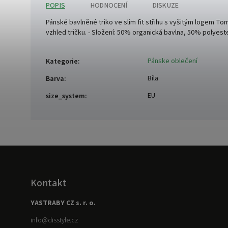
POPIS
HODNOCENÍ
DISKUZE
Pánské bavlněné triko ve slim fit střihu s vyšitým logem Tom
vzhled tričku. - Složení: 50% organická bavlna, 50% polyester
Pánske oblečení
Kategorie
:
Bíla
Barva
:
EU
size_system
:
Kontakt
YASTRABY CZ s. r. o.
info
@
disstyle.cz