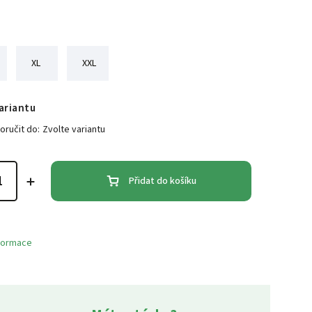
XL
XXL
ariantu
ručit do:
Zvolte variantu
Přidat do košíku
nformace