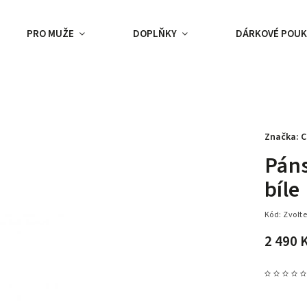
PRO MUŽE
DOPLŇKY
DÁRKOVÉ POUK
Značka:
C
Páns
bíle
Kód:
Zvolte
2 490 