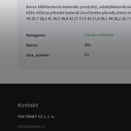
Barva: bíláVlastnosti materiálu: prodyšný, odolnýMateriál:vně
kůže: Kůže je přírodní materiál živočišného původu, který má
40 25,7 26,2 41 26,3 26,8 42 27 27,5 43 27,6 28,1 44 28,2 28,7 
Pánske oblečení
Kategorie
:
Bíla
Barva
:
EU
size_system
:
Kontakt
YASTRABY CZ s. r. o.
info
@
disstyle.cz