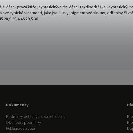
jší část - pravá kůže, syntetickývnitřní část - textilpodrážka - syntetickýPr
 své typické vlastnosti, jako jsou jizvy, pigmentové skvrny, odřeniny či vr
45 28,9 29,4 46 29,5 30
Dokumenty
Hl
Podmínky ochrany osobních údajů
Pro
Obchodní podmínky
Pr
Reklamace zboží
Do