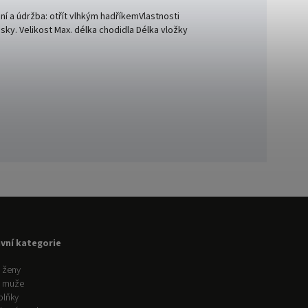
aní a údržba: otřít vlhkým hadříkemVlastnosti
ásky. Velikost Max. délka chodidla Délka vložky
avní kategorie
 ženy
o muže
plňky