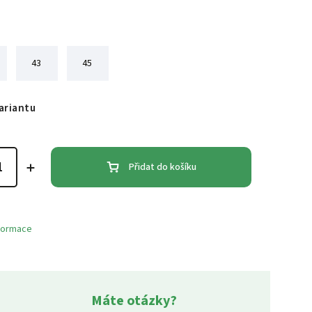
43
45
ariantu
Přidat do košíku
nformace
Máte otázky?