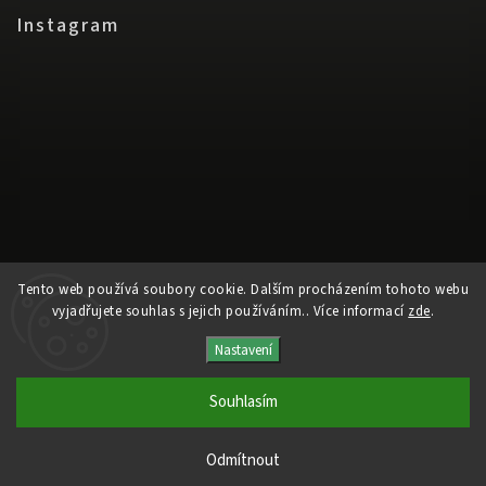
Instagram
Tento web používá soubory cookie. Dalším procházením tohoto webu
vyjadřujete souhlas s jejich používáním.. Více informací
zde
.
Nastavení
Sledovat na Instagramu
Souhlasím
Copyright 2026
www.disstyle.cz
. Všechna práva vyhrazena.
Odmítnout
a
Adatelier
Vytvořil Shoptet