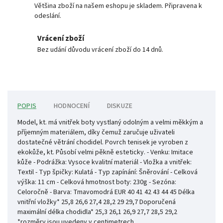
Většina zboží na našem eshopu je skladem. Připravena k
odeslání.
Vrácení zboží
Bez udání důvodu vrácení zboží do 14 dnů.
POPIS
HODNOCENÍ
DISKUZE
Model, kt. má vnitřek boty vystlaný odolným a velmi měkkým a
příjemným materiálem, díky čemuž zaručuje uživateli
dostatečné větrání chodidel. Povrch tenisek je vyroben z
ekokůže, kt. Působí velmi pěkně esteticky. - Venku: Imitace
kůže - Podrážka: Vysoce kvalitní materiál - Vložka a vnitřek:
Textil - Typ špičky: Kulatá - Typ zapínání: Šněrování - Celková
výška: 11 cm - Celková hmotnost boty: 230g - Sezóna:
Celoročně - Barva: Tmavomodrá EUR 40 41 42 43 44 45 Délka
vnitřní vložky* 25,8 26,6 27,4 28,2 29 29,7 Doporučená
maximální délka chodidla* 25,3 26,1 26,9 27,7 28,5 29,2
*rozměry jsou uvedeny v centimetrech