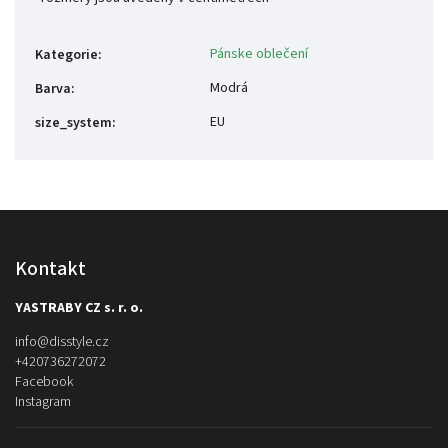
Pánske oblečení
Kategorie
:
Modrá
Barva
:
EU
size_system
:
Kontakt
YASTRABY CZ s. r. o.
info
@
disstyle.cz
+420736272072
Facebook
Instagram