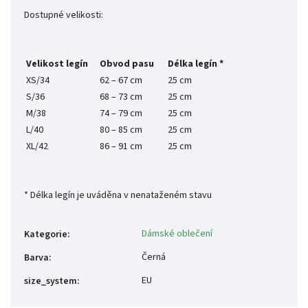
Dostupné velikosti:
Velikost legín
Obvod pasu
Délka legín *
XS/34
62 – 67 cm
25 cm
S/36
68 – 73 cm
25 cm
M/38
74 – 79 cm
25 cm
L/40
80 – 85 cm
25 cm
XL/42
86 – 91 cm
25 cm
*
Délka legín je uváděna v nenataženém stavu
Dámské oblečení
Kategorie
:
Černá
Barva
:
EU
size_system
: