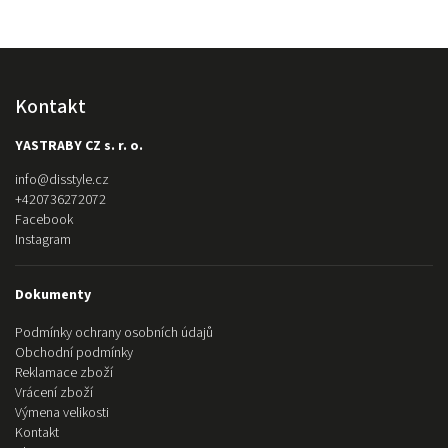
Kontakt
YASTRABY CZ s. r. o.
info
@
disstyle.cz
+420736272072
Facebook
Instagram
Dokumenty
Podmínky ochrany osobních údajů
Obchodní podmínky
Reklamace zboží
Vrácení zboží
Výmena velikosti
Kontakt